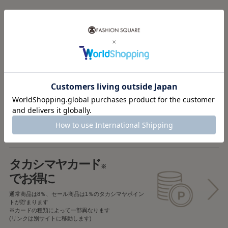
税込5,000円以上で
送料無料
税込5,000円未満で
全国一律715円
返品OK
一部商品を除き、
お届け後7日以内の場合
返品することが可能です
タカシマヤカード
※
でお得に
通常商品は8％、セール商品は1％の
タカシマヤポイン
トが貯まります
※カードの種類によって一部異なります
(リンクは別サイトに移動します)