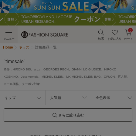
0
メニュー
検索
お気に入り
カート
Home
キッズ
対象商品一覧
"timesale"
条件：
HIROKO BIS、a.v.v、GEORGES RECH、GIANNI LO GIUDICE、HIROKO
KOSHINO、Jocomomola、MICHEL KLEIN、MK MICHEL KLEIN BAG、OFUON、再入荷、
セール価格、クーポン対象
キッズ
人気順
全色表示
さらに絞り込む