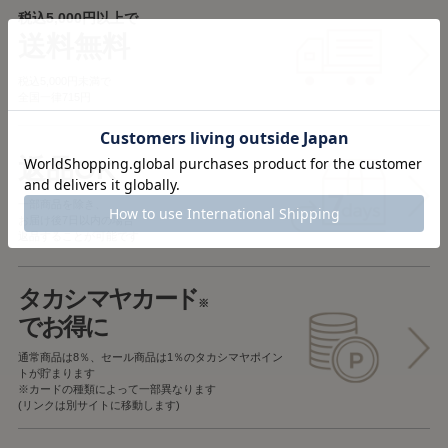
税込5,000円以上で
送料無料
税込5,000円未満で
全国一律715円
返品OK
一部商品を除き、
お届け後7日以内の場合
返品することが可能です
タカシマヤカード
※
でお得に
通常商品は8％、セール商品は1％の
タカシマヤポイン
トが貯まります
※カードの種類によって一部異なります
(リンクは別サイトに移動します)