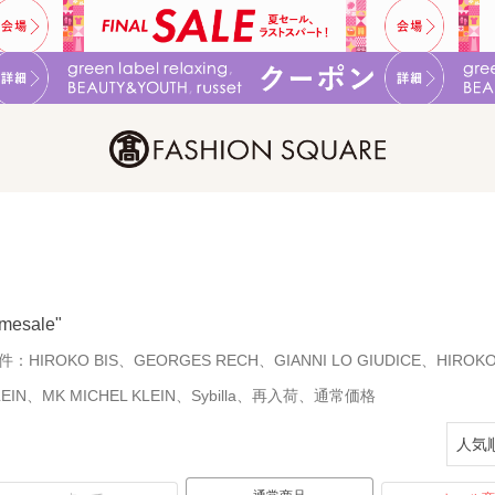
imesale"
件：
HIROKO BIS、GEORGES RECH、GIANNI LO GIUDICE、HIROK
LEIN、MK MICHEL KLEIN、Sybilla、再入荷、通常価格