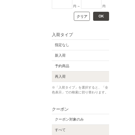
円 ～
円
OK
クリア
入荷タイプ
指定なし
新入荷
予約商品
再入荷
※「入荷タイプ」を選択すると、「全
色表示」での検索に切り替わります。
クーポン
クーポン対象のみ
すべて