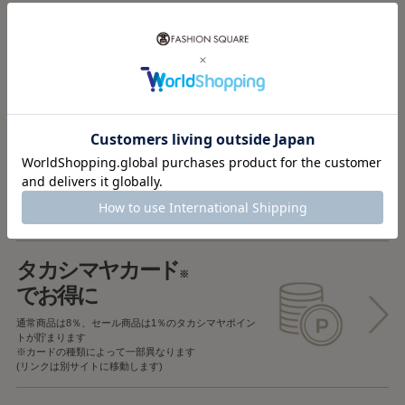
税込5,000円以上で
送料無料
税込5,000円未満で
全国一律715円
返品OK
一部商品を除き、
お届け後7日以内の場合
返品することが可能です
タカシマヤカード
※
でお得に
通常商品は8％、セール商品は1％の
タカシマヤポイン
トが貯まります
※カードの種類によって一部異なります
(リンクは別サイトに移動します)