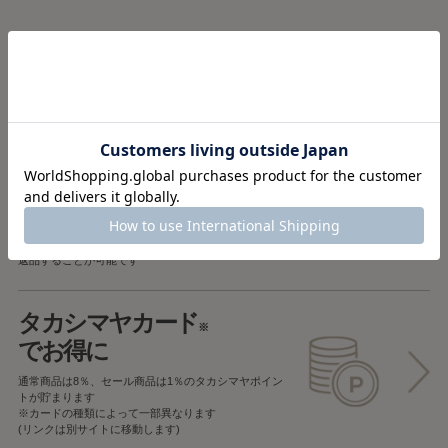
税込5,000円以上で
送料無料
税込5,000円未満で
全国一律715円
返品OK
一部商品を除き、
お届け後7日以内の場合
返品することが可能です
タカシマヤカード
※
でお得に
通常商品は8％、セール商品は1％の
タカシマヤポイン
トが貯まります
※カードの種類によって一部異なります
(リンクは別サイトに移動します)