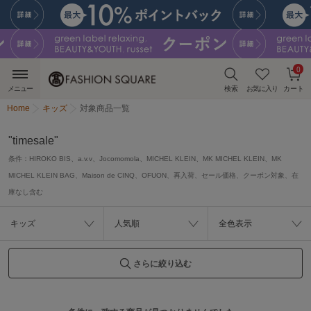
0
メニュー
検索
お気に入り
カート
Home
キッズ
対象商品一覧
"timesale"
条件：
HIROKO BIS、a.v.v、Jocomomola、MICHEL KLEIN、MK MICHEL KLEIN、MK
MICHEL KLEIN BAG、Maison de CINQ、OFUON、再入荷、セール価格、クーポン対象、在
庫なし含む
キッズ
人気順
全色表示
さらに絞り込む