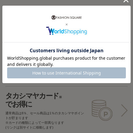
税込5,000円以上で
送料無料
税込5,000円未満で
全国一律715円
返品OK
一部商品を除き、
お届け後7日以内の場合
返品することが可能です
タカシマヤカード
※
でお得に
通常商品は8％、セール商品は1％の
タカシマヤポイン
トが貯まります
※カードの種類によって一部異なります
(リンクは別サイトに移動します)