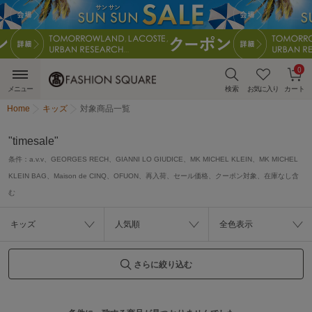
0
メニュー
検索
お気に入り
カート
Home
キッズ
対象商品一覧
"timesale"
条件：
a.v.v、GEORGES RECH、GIANNI LO GIUDICE、MK MICHEL KLEIN、MK MICHEL
KLEIN BAG、Maison de CINQ、OFUON、再入荷、セール価格、クーポン対象、在庫なし含
む
キッズ
人気順
全色表示
さらに絞り込む