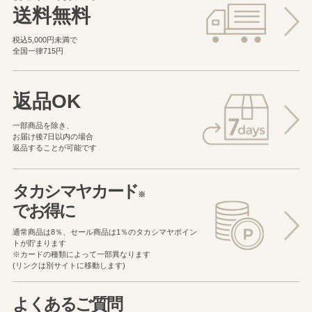
送料無料
税込5,000円未満で
全国一律715円
返品OK
一部商品を除き、
お届け後7日以内の場合
返品することが可能です
タカシマヤカード
※
でお得に
通常商品は8％、セール商品は1％の
タカシマヤポイン
トが貯まります
※カードの種類によって一部異なります
(リンクは別サイトに移動します)
よくあるご質問