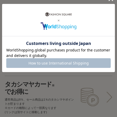
税込5,000円以上で
送料無料
税込5,000円未満で
全国一律715円
返品OK
一部商品を除き、
お届け後7日以内の場合
返品することが可能です
タカシマヤカード
※
でお得に
通常商品は8％、セール商品は1％の
タカシマヤポイン
トが貯まります
※カードの種類によって一部異なります
(リンクは別サイトに移動します)