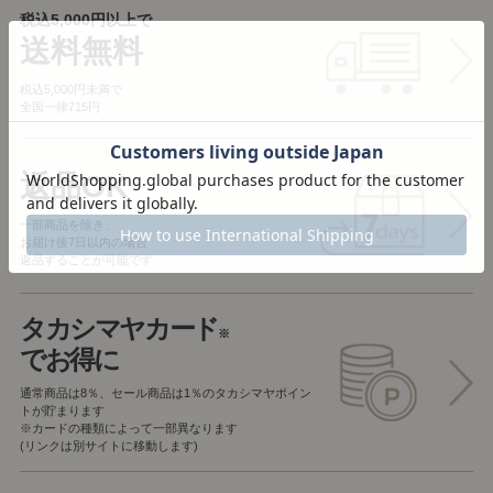
税込5,000円以上で
送料無料
税込5,000円未満で
全国一律715円
返品OK
一部商品を除き、
お届け後7日以内の場合
返品することが可能です
タカシマヤカード
※
でお得に
通常商品は8％、セール商品は1％の
タカシマヤポイン
トが貯まります
※カードの種類によって一部異なります
(リンクは別サイトに移動します)