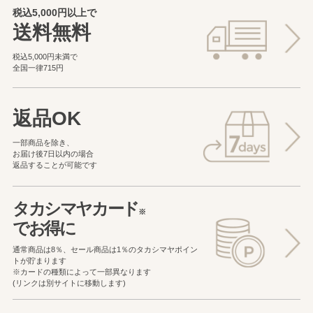
税込5,000円以上で
送料無料
税込5,000円未満で
全国一律715円
返品OK
一部商品を除き、
お届け後7日以内の場合
返品することが可能です
タカシマヤカード
※
でお得に
通常商品は8％、セール商品は1％の
タカシマヤポイン
トが貯まります
※カードの種類によって一部異なります
(リンクは別サイトに移動します)