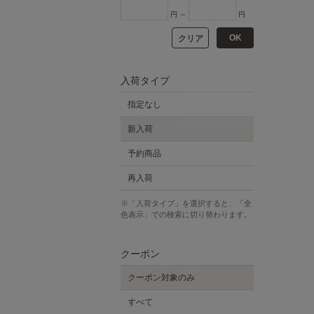
円 ～
円
OK
クリア
入荷タイプ
指定なし
新入荷
予約商品
再入荷
※「入荷タイプ」を選択すると、「全
色表示」での検索に切り替わります。
クーポン
クーポン対象のみ
すべて