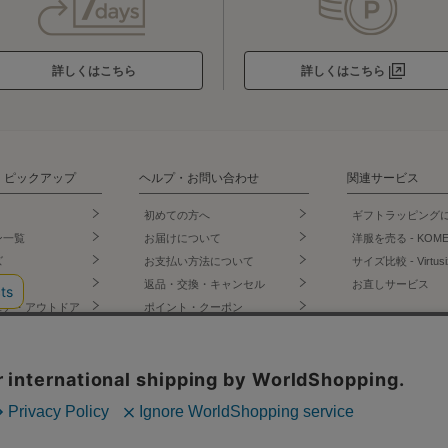
詳しくはこちら
詳しくはこちら
・ピックアップ
ヘルプ・お問い合わせ
関連サービス
初めての方へ
ギフトラッピング
ン一覧
お届けについて
洋服を売る - KOM
ズ
お支払い方法について
サイズ比較 - Virtusi
ズ
返品・交換・キャンセル
お直しサービス
ェア・アウトドア
ポイント・クーポン
公式SNS
店
会員登録について
門店
お問い合わせ
LINE
ー・インナー
よくあるご質問
Instagram
オリジナルショッ
サイトからのお知らせ
X
Facebook