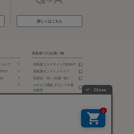
詳しくはこちら
高島屋でのお買い物
について
高島屋コスメサイトTBEAUT
EHYO
高島屋オンラインストア
ze
百貨店・SC（店舗一覧）
カタログ通販 タカシマヤ通
信販売
食料品宅配 ローズキッチン