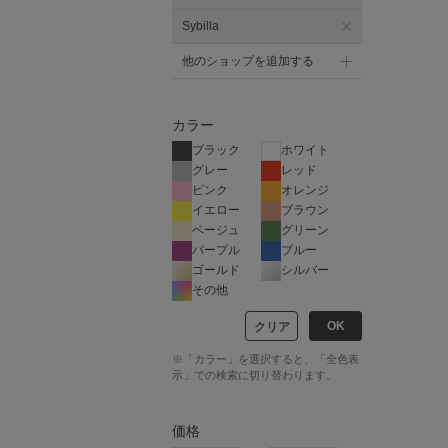
Sybilla
他のショップを追加する
カラー
ブラック
ホワイト
グレー
レッド
ピンク
オレンジ
イエロー
ブラウン
ベージュ
グリーン
パープル
ブルー
ゴールド
シルバー
その他
OK
クリア
※「カラー」を選択すると、「全色表
示」での検索に切り替わります。
価格