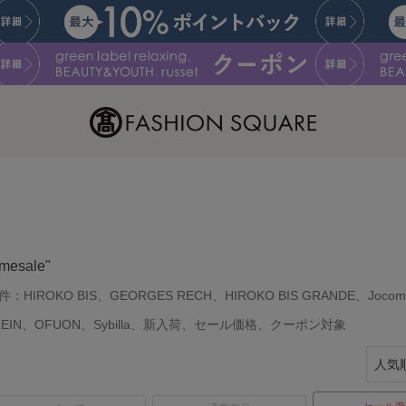
imesale"
件：
HIROKO BIS、GEORGES RECH、HIROKO BIS GRANDE、Jocom
LEIN、OFUON、Sybilla、新入荷、セール価格、クーポン対象