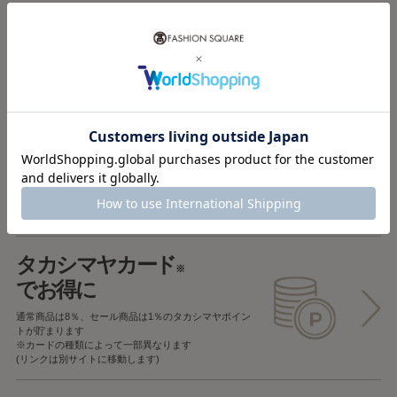
税込5,000円以上で
送料無料
税込5,000円未満で
全国一律715円
返品OK
一部商品を除き、
お届け後7日以内の場合
返品することが可能です
タカシマヤカード
※
でお得に
通常商品は8％、セール商品は1％の
タカシマヤポイン
トが貯まります
※カードの種類によって一部異なります
(リンクは別サイトに移動します)