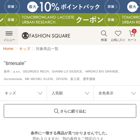
0
メニュー
検索
お気に入り
カート
Home
キッズ
対象商品一覧
"timesale"
条件：
a.v.v、GEORGES RECH、GIANNI LO GIUDICE、HIROKO BIS GRANDE、
Jocomomola、MK MICHEL KLEIN、OFUON、新入荷、通常価格
キッズ
人気順
全色表示
さらに絞り込む
条件に一致する商品が見つかりませんでした。
恐れ入りますが、別の条件をご指定のうえ、