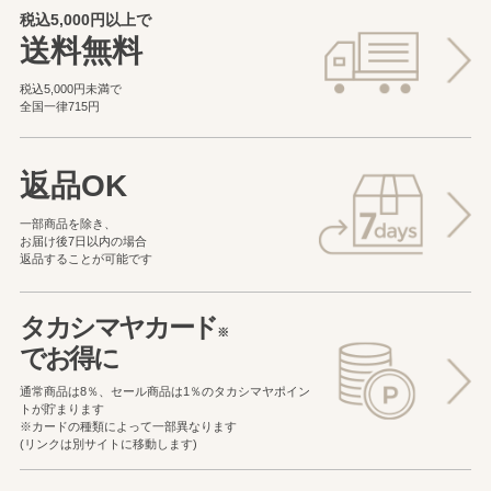
税込5,000円以上で
送料無料
税込5,000円未満で
全国一律715円
返品OK
一部商品を除き、
お届け後7日以内の場合
返品することが可能です
タカシマヤカード
※
でお得に
通常商品は8％、セール商品は1％の
タカシマヤポイン
トが貯まります
※カードの種類によって一部異なります
(リンクは別サイトに移動します)