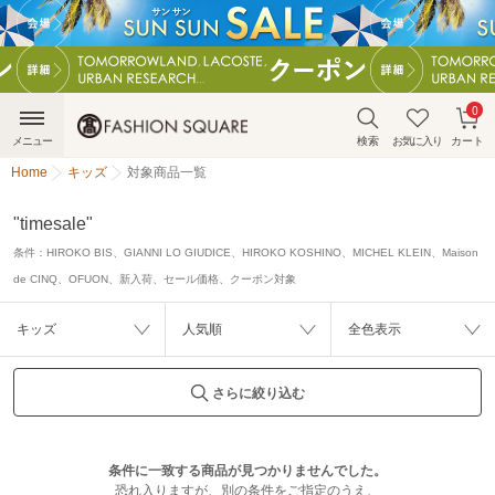
0
メニュー
検索
お気に入り
カート
Home
キッズ
対象商品一覧
"timesale"
条件：
HIROKO BIS、GIANNI LO GIUDICE、HIROKO KOSHINO、MICHEL KLEIN、Maison
de CINQ、OFUON、新入荷、セール価格、クーポン対象
キッズ
人気順
全色表示
さらに絞り込む
条件に一致する商品が見つかりませんでした。
恐れ入りますが、別の条件をご指定のうえ、