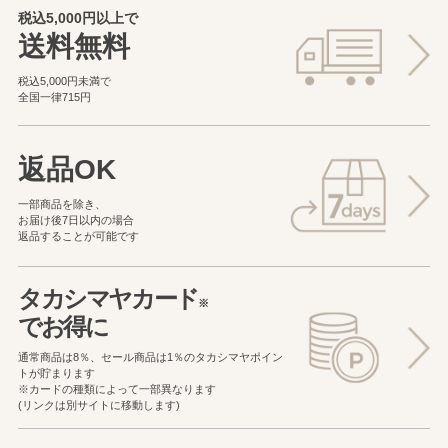
税込5,000円以上で
送料無料
税込5,000円未満で
全国一律715円
返品OK
一部商品を除き、
お届け後7日以内の場合
返品することが可能です
タカシマヤカード
※
でお得に
通常商品は8％、セール商品は1％の
タカシマヤポイン
トが貯まります
※カードの種類によって一部異なります
(リンクは別サイトに移動します)