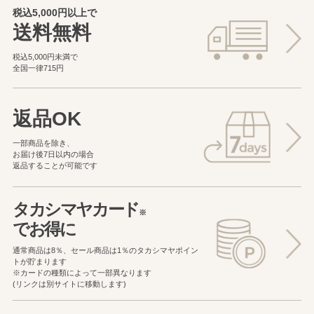
税込5,000円以上で
送料無料
税込5,000円未満で
全国一律715円
返品OK
一部商品を除き、
お届け後7日以内の場合
返品することが可能です
タカシマヤカード
※
でお得に
通常商品は8％、セール商品は1％の
タカシマヤポイン
トが貯まります
※カードの種類によって一部異なります
(リンクは別サイトに移動します)