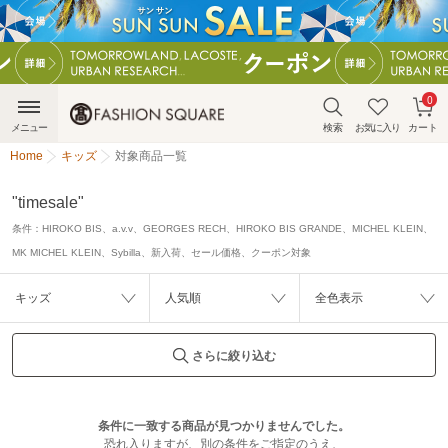
0
メニュー
検索
お気に入り
カート
Home
キッズ
対象商品一覧
"timesale"
条件：
HIROKO BIS、a.v.v、GEORGES RECH、HIROKO BIS GRANDE、MICHEL KLEIN、
MK MICHEL KLEIN、Sybilla、新入荷、セール価格、クーポン対象
キッズ
人気順
全色表示
さらに絞り込む
条件に一致する商品が見つかりませんでした。
恐れ入りますが、別の条件をご指定のうえ、