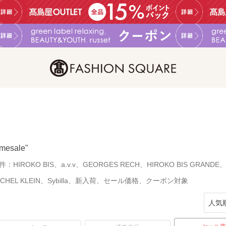
imesale"
件：
HIROKO BIS、a.v.v、GEORGES RECH、HIROKO BIS GRANDE、
ICHEL KLEIN、Sybilla、新入荷、セール価格、クーポン対象