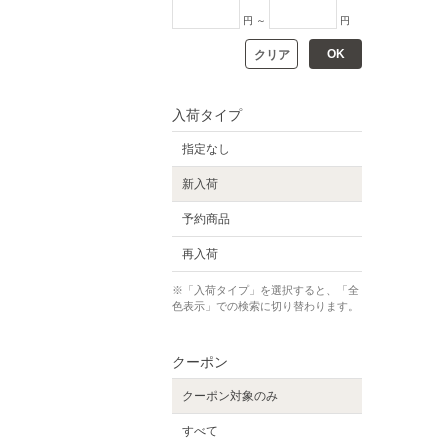
円 ～
円
OK
クリア
入荷タイプ
指定なし
新入荷
予約商品
再入荷
※「入荷タイプ」を選択すると、「全
色表示」での検索に切り替わります。
クーポン
クーポン対象のみ
すべて