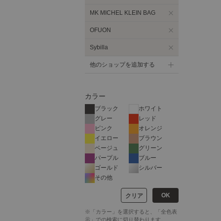
MK MICHEL KLEIN BAG
OFUON
Sybilla
他のショップを追加する
カラー
ブラック
ホワイト
グレー
レッド
ピンク
オレンジ
イエロー
ブラウン
ベージュ
グリーン
パープル
ブルー
ゴールド
シルバー
その他
OK
クリア
※「カラー」を選択すると、「全色表
示」での検索に切り替わります。