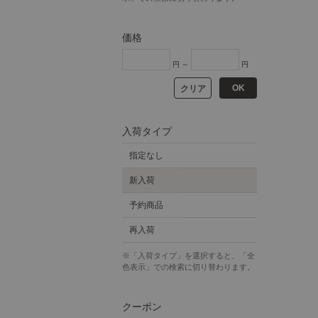
価格
円 ～
円
OK
クリア
入荷タイプ
指定なし
新入荷
予約商品
再入荷
※「入荷タイプ」を選択すると、「全
色表示」での検索に切り替わります。
クーポン