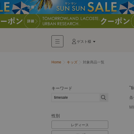
ゲスト様
Home
キッズ
対象商品一覧
"t
キーワード
条
M
性別
レディース