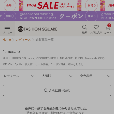
0
メニュー
検索
お気に入り
カート
Home
レディース
対象商品一覧
"timesale"
条件：
HIROKO BIS、a.v.v、GEORGES RECH、MK MICHEL KLEIN、Maison de CINQ、
OFUON、Sybilla、新入荷、セール価格、クーポン対象、在庫なし含む
レディース
人気順
全色表示
さらに絞り込む
条件に一致する商品が見つかりませんでした。
恐れ入りますが、別の条件をご指定のうえ、