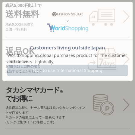
税込5,000円以上で
送料無料
税込5,000円未満で
全国一律715円
返品OK
一部商品を除き、
お届け後7日以内の場合
返品することが可能です
タカシマヤカード
※
でお得に
通常商品は8％、セール商品は1％の
タカシマヤポイン
トが貯まります
※カードの種類によって一部異なります
(リンクは別サイトに移動します)