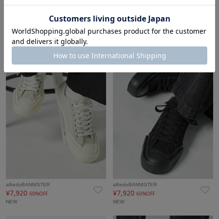
alfredoBANNISTER
alfredoBANNISTER
¥14,520
¥36,300
60%OFF
40%OFF
NEW
NEW
alfredoBANNISTER
alfredoBANNISTER
¥7,920
¥7,920
60%OFF
60%OFF
NEW
NEW