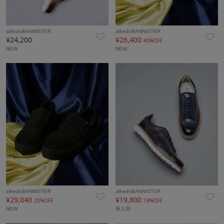
alfredoBANNISTER
alfredoBANNISTER
¥24,200
¥26,400
40%OFF
NEW
NEW
alfredoBANNISTER
alfredoBANNISTER
¥29,040
¥19,800
20%OFF
18%OFF
NEW
再入荷