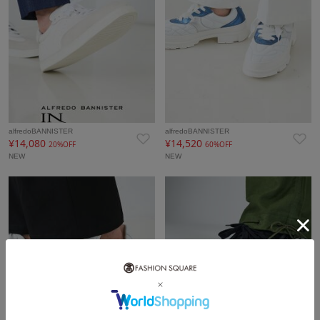
alfredoBANNISTER
alfredoBANNISTER
¥14,080
¥14,520
20%OFF
60%OFF
NEW
NEW