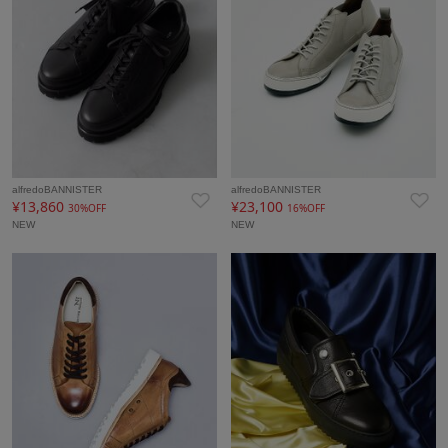
alfredoBANNISTER
alfredoBANNISTER
¥13,860
¥23,100
30%OFF
16%OFF
NEW
NEW