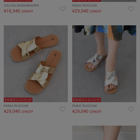
ITALIAN SHOEMAKERS
FABIO RUSCONI
¥10,340
¥29,040
20%OFF
20%OFF
5％ポイントバック
5％ポイントバック
FABIO RUSCONI
FABIO RUSCONI
¥29,040
¥29,040
20%OFF
20%OFF