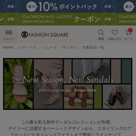
0
メニュー
検索
お気に入り
カート
Home
レディース
シューズ
サンダル
対象商品一覧
この夏を彩る新作サンダルコレクションが到着。
デイリーに活躍するベーシックデザインから、スタイリングのア
クセントになるトレンドアイテムまで豊富にラインナップ。