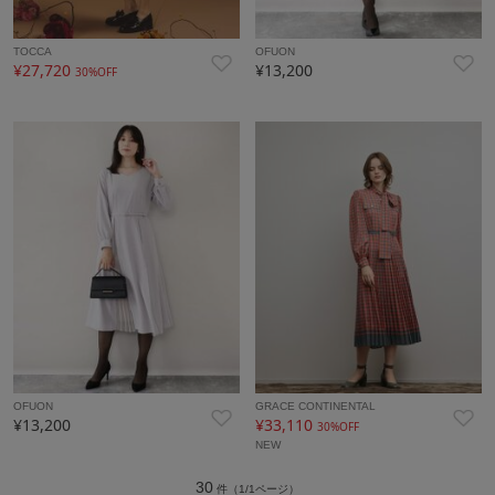
TOCCA
OFUON
¥27,720
¥13,200
30%OFF
OFUON
GRACE CONTINENTAL
¥13,200
¥33,110
30%OFF
NEW
30
件（1/1ページ）