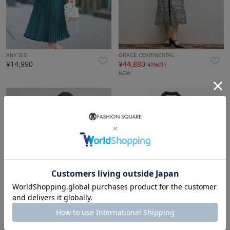
ANY SIS
GRACE CONTINENTAL
¥14,990
¥44,880
40%OFF
NEW
GRACE CONTINENTAL
GRACE CONTINENTAL
¥44,880
¥63,800
40%OFF