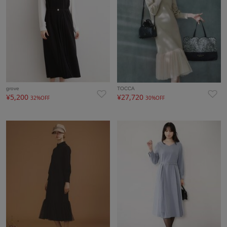
grove
TOCCA
¥5,200
¥27,720
32%OFF
30%OFF