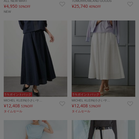
ALL NEW MART
TOMORROWLAND GOODS
¥4,950
¥25,740
50%OFF
40%OFF
NEW
5％ポイントバック
5％ポイントバック
MICHEL KLEIN(小さいサ…
MICHEL KLEIN(小さいサ…
¥12,408
¥12,408
53%OFF
53%OFF
タイムセール
タイムセール