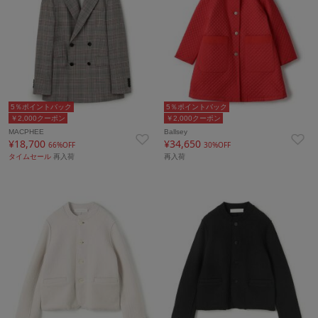
5％ポイントバック
5％ポイントバック
￥2,000クーポン
￥2,000クーポン
MACPHEE
Ballsey
¥18,700
¥34,650
66%OFF
30%OFF
タイムセール
再入荷
再入荷