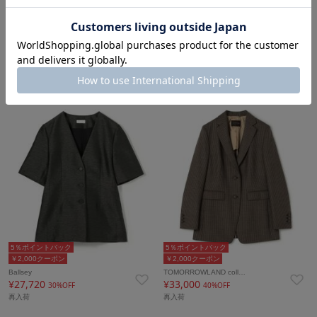
5％ポイントバック
5％ポイントバック
￥1,500クーポン
￥2,000クーポン
MACPHEE
Ballsey
¥12,320
¥27,720
60%OFF
30%OFF
タイムセール
再入荷
5％ポイントバック
5％ポイントバック
￥2,000クーポン
￥2,000クーポン
Ballsey
TOMORROWLAND coll…
¥27,720
¥33,000
30%OFF
40%OFF
再入荷
再入荷