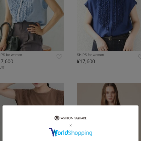
IPS for women
SHIPS for women
17,600
¥17,600
入荷