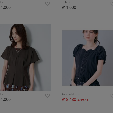
lect
Reflect
11,000
¥11,000
lect
Audie a Muses
11,000
¥18,480
30%OFF