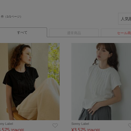
件（1/1ページ）
すべて
通常商品
セール商
nny Label
Sonny Label
3,575
¥3,575
35%OFF
35%OFF