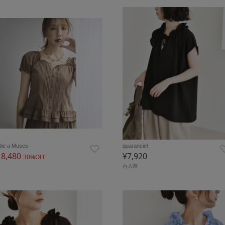
die a Muses
quaranciel
18,480
¥7,920
30%OFF
再入荷