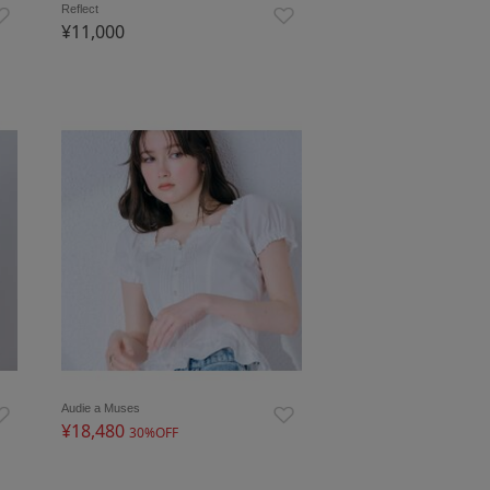
Reflect
¥11,000
Audie a Muses
¥18,480
30%OFF