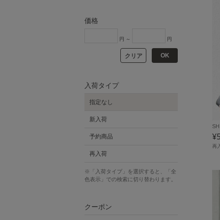
価格
円 ～
円
OK
クリア
入荷タイプ
指定なし
新入荷
SH
¥
予約商品
再
再入荷
※「入荷タイプ」を選択すると、「全
色表示」での検索に切り替わります。
クーポン