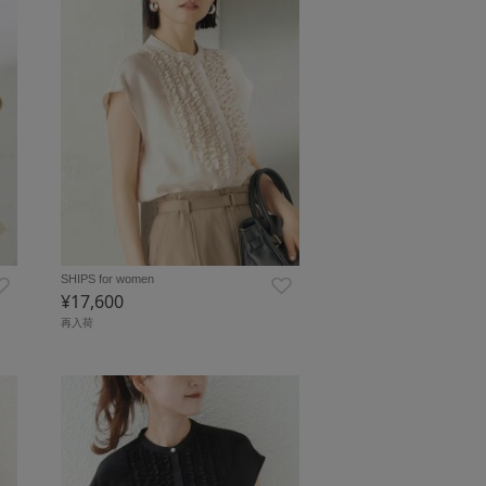
SHIPS for women
¥17,600
再入荷