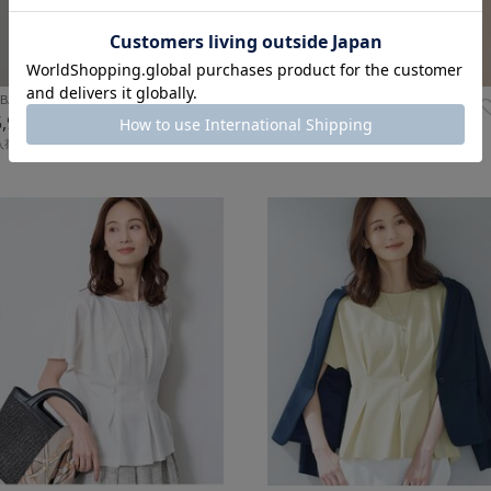
BAN RESEARCH IT…
MACKINTOSH LONDON
5,990
¥19,800
33%OFF
入荷