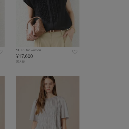
SHIPS for women
¥17,600
再入荷