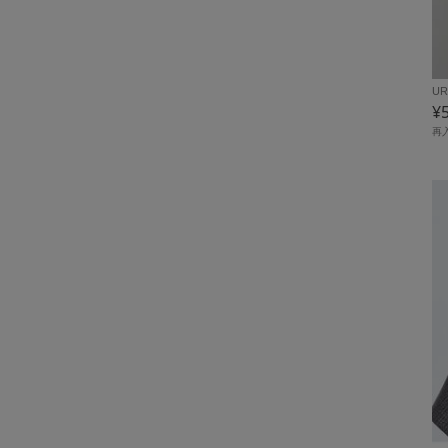
UR
¥
再