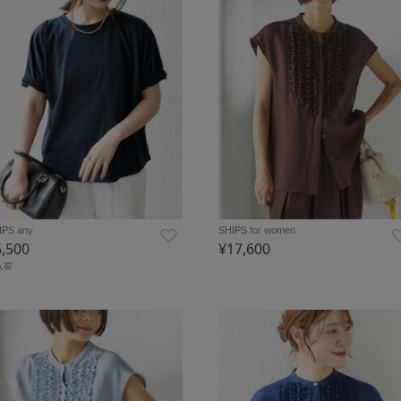
IPS any
SHIPS for women
5,500
¥17,600
入荷