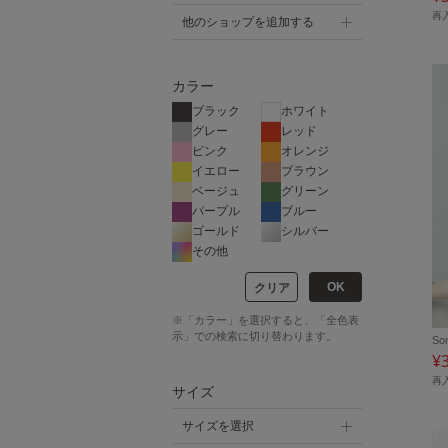
再
他のショップを追加する
カラー
ブラック
ホワイト
グレー
レッド
ピンク
オレンジ
イエロー
ブラウン
ベージュ
グリーン
パープル
ブルー
ゴールド
シルバー
その他
OK
クリア
※「カラー」を選択すると、「全色表
示」での検索に切り替わります。
So
¥
再
サイズ
サイズを選択