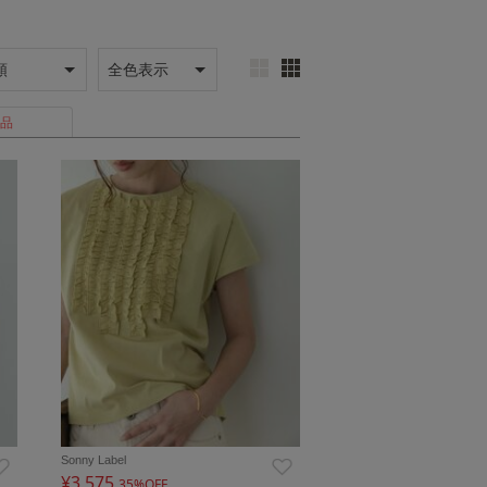
品
Sonny Label
¥3,575
35%OFF